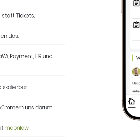
 statt Tickets.
men das.
WaWi, Payment, HR und
d skalierbar.
r kümmern uns darum.
it
moonlaw
.