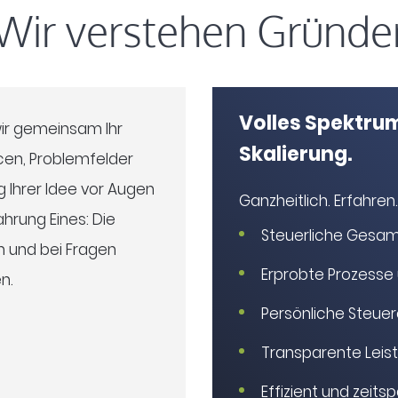
Wir verstehen Gründe
Volles Spektrum
wir gemeinsam Ihr
Skalierung.
en, Problemfelder
g Ihrer Idee vor Augen
Ganzheitlich. Erfahren.
hrung Eines: Die
Steuerliche Gesam
en und bei Fragen
Erprobte Prozesse
n.
Persönliche Steue
Transparente Leis
Effizient und zeits