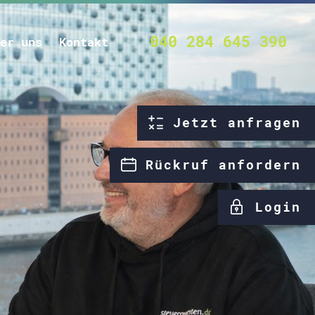
040 284 645 390
er uns
Kontakt
Jetzt anfragen
Rückruf anfordern
Login