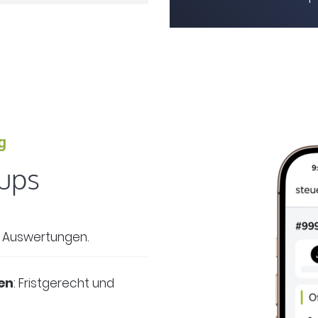
g
tups
nd Auswertungen.
en
: Fristgerecht und