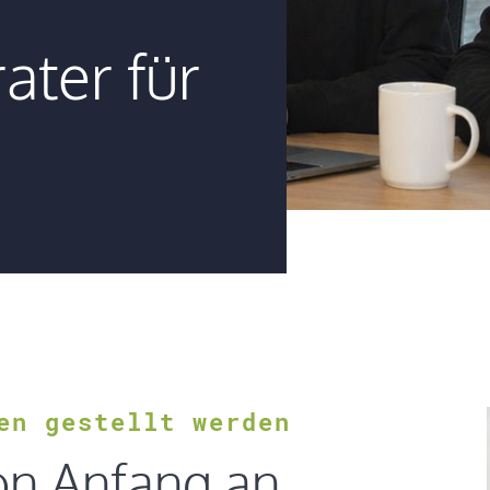
ater für
en gestellt werden
von Anfang an