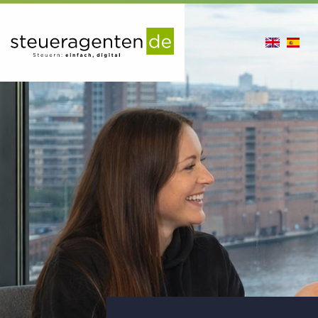
en
es