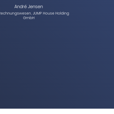
empfehlenwert."
Osamah Aldoaiss
Freiberufler