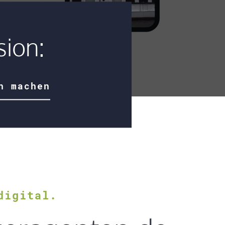
sion:
h machen
digital.