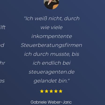
h
"Unsere
Ansprechpartner
sind für uns
en
jederzeit
s
erreichbar und
unterstützen uns
stets engagiert
und
lösungsorientiert.“