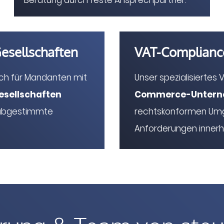
esellschaften
VAT-Complianc
uch für Mandanten mit
Unser spezialisierte
esellschaften
Commerce-Unterne
n abgestimmte
rechtskonformen Umg
Anforderungen innerh