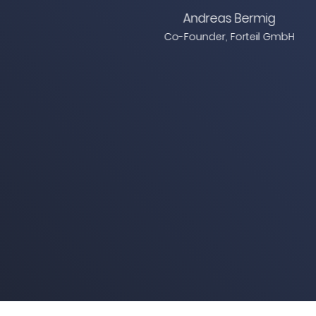
Autorin
Bermig
orteil GmbH