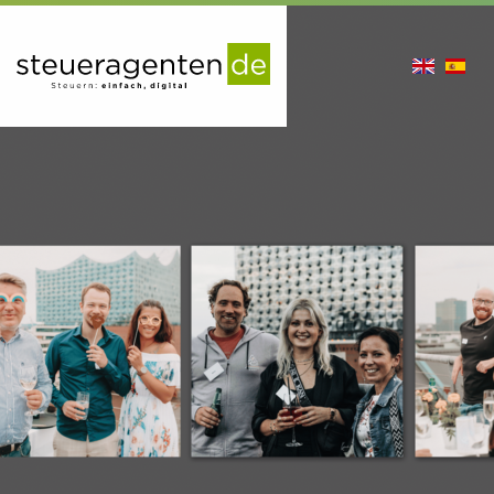
en
es