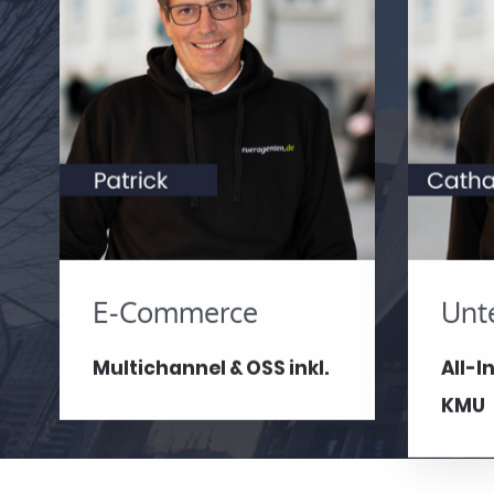
E-Commerce
Unt
Multichannel & OSS inkl.
All-
KMU