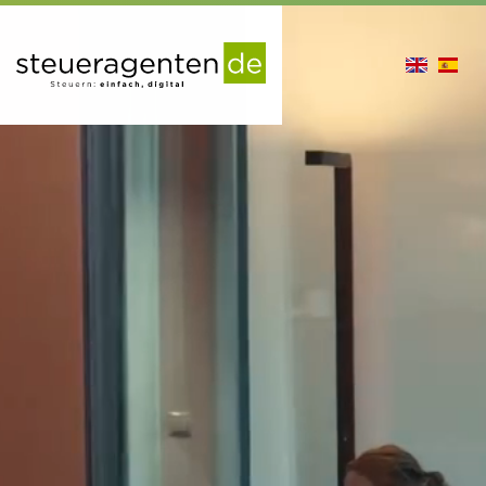
en
es