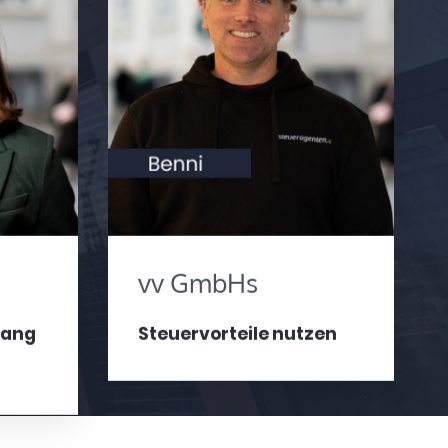
vv GmbHs
fang
Steuervorteile nutzen