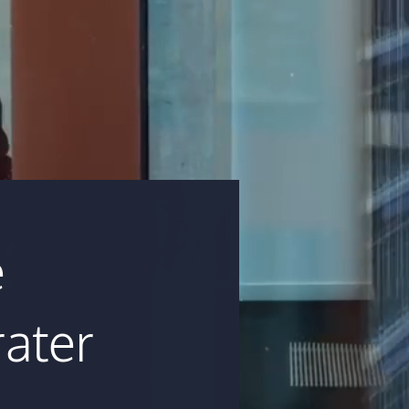
e
ater