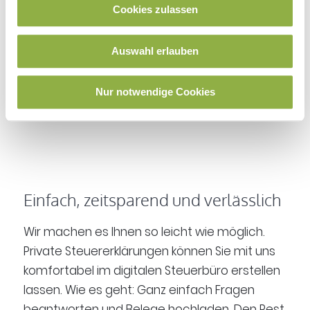
Steuerberatung sein.
Cookies zulassen
Angefangen bei der Steuererklärung für
Auswahl erlauben
Arbeitnehmer bis hin zur komplexen
Einkommensteuererklärung mit individuellem
Nur notwendige Cookies
Beratungsbedarf. Wir sind für Sie da.
Einfach, zeitsparend und verlässlich
Wir machen es Ihnen so leicht wie möglich.
Private Steuererklärungen können Sie mit uns
komfortabel im digitalen Steuerbüro erstellen
lassen. Wie es geht: Ganz einfach Fragen
beantworten und Belege hochladen. Den Rest