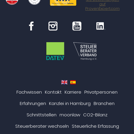
auf
steueragenten.de
ProvenExpert.com
en
es
Fachwissen
Kontakt
Karriere
Privatpersonen
Erfahrungen
Kanzlei in Hamburg
Branchen
Schnittstellen
moonlaw
CO2-Bilanz
Steuerberater wechseln
Steuerliche Erfassung