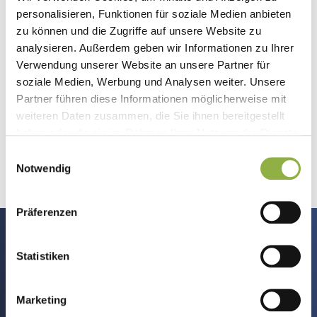
Einkommensteuergesetz. Die Gewinne werden mit
personalisieren, Funktionen für soziale Medien anbieten
dem regulären
Einkommenssteuersatz
zu können und die Zugriffe auf unsere Website zu
versteuert. Die Einstufung als sonstiges
analysieren. Außerdem geben wir Informationen zu Ihrer
Wirtschaftsgut bringt für Anleger*innen in
Verwendung unserer Website an unsere Partner für
Deutschland einen besonderen Vorteil: Gewinne
soziale Medien, Werbung und Analysen weiter. Unsere
Partner führen diese Informationen möglicherweise mit
bleiben bis zur Freigrenze von 1.000€ oder beim
weiteren Daten zusammen, die Sie ihnen bereitgestellt
Verkauf nach der Spekulationsfrist von einem Jahr
haben oder die sie im Rahmen Ihrer Nutzung der Dienste
(mind. 365 Tage) steuerfrei.
gesammelt haben.
Einwilligungsauswahl
Notwendig
Präferenzen
Bereit? Jetzt Krypto-Mandant
werden.
Statistiken
steueragenten.de bietet digitale und
Marketing
persönliche Steuerberatung für Krypto-