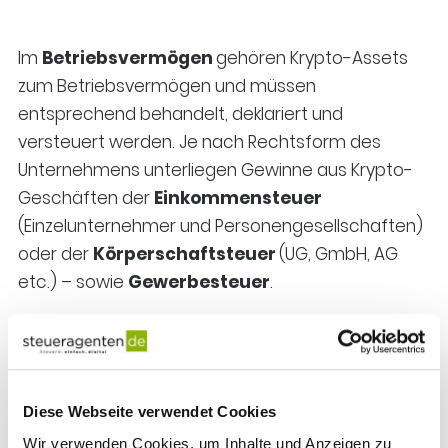
Im
Betriebsvermögen
gehören Krypto-Assets
zum Betriebsvermögen und müssen
entsprechend behandelt, deklariert und
versteuert werden. Je nach Rechtsform des
Unternehmens unterliegen Gewinne aus Krypto-
Geschäften der
Einkommensteuer
(Einzelunternehmer und Personengesellschaften)
oder der
Körperschaftsteuer
(UG, GmbH, AG
etc.) – sowie
Gewerbesteuer
.
Für
Privatanleger
fallen Veräußerungen von
Kryptowährung (ebenso der Tausch in andere
Kryptowährungen) unter das private
Diese Webseite verwendet Cookies
Veräußerungsgeschäft gemäß § 23
Wir verwenden Cookies, um Inhalte und Anzeigen zu