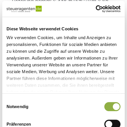
Lieferung gemäß § 4 Nr. 1b UStG i.V.m. § 6a
UStG“.
Umsatzsteuer-Identifikationsnummer
:
Die Rechnung weist die USt-IdNr. beider
Diese Webseite verwendet Cookies
Parteien aus.
Wir verwenden Cookies, um Inhalte und Anzeigen zu
personalisieren, Funktionen für soziale Medien anbieten
Weitere Pflichtangaben
gemäß § 14 UStG
zu können und die Zugriffe auf unsere Website zu
analysieren. Außerdem geben wir Informationen zu Ihrer
Auf Empfängerseite sind folgende Angaben für
Verwendung unserer Website an unsere Partner für
die buchhalterische Umsetzung wichtig:
soziale Medien, Werbung und Analysen weiter. Unsere
Eigene Umsatzsteuerberechnung
Partner führen diese Informationen möglicherweise mit
weiteren Daten zusammen, die Sie ihnen bereitgestellt
Angabe in der Umsatzsteuer-
haben oder die sie im Rahmen Ihrer Nutzung der Dienste
Voranmeldung
(Zeile 33 und 36 in Elster)
gesammelt haben.
Einwilligungsauswahl
Notwendig
Deklaration im innergemeinschaftlichen
Erwerb
(Zeile 21/22)
Präferenzen