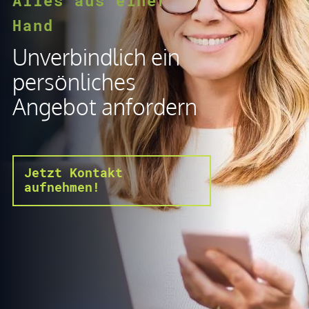
Alles aus einer
Hand
Unverbindlich ein
persönliches
Angebot anfordern
Jetzt Kontakt
aufnehmen!