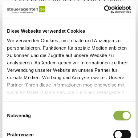
Ein Ansprechpartner, umfassende
Kompetenz
Diese Webseite verwendet Cookies
Wir verwenden Cookies, um Inhalte und Anzeigen zu
personalisieren, Funktionen für soziale Medien anbieten
Alles aus einer Hand
zu können und die Zugriffe auf unsere Website zu
analysieren. Außerdem geben wir Informationen zu Ihrer
Keine wechselnden Ansprechpartner, keine
Verwendung unserer Website an unsere Partner für
unzuverlässigen Dienstleister oder
soziale Medien, Werbung und Analysen weiter. Unsere
Partnernetzwerke – mit steueragenten.de
Partner führen diese Informationen möglicherweise mit
bekommen Sie die All-in-One-Lösung mit nur
weiteren Daten zusammen, die Sie ihnen bereitgestellt
einem Steuerberater. Wir erstellen Ihre
haben oder die sie im Rahmen Ihrer Nutzung der Dienste
gesammelt haben.
Buchhaltung, Lohnbuchhaltung,
Einwilligungsauswahl
Notwendig
Steuererklärungen oder Jahresabschluss und
sorgen für Ihren reibungslosen und
erfolgreichen Online-Handel – in
Präferenzen