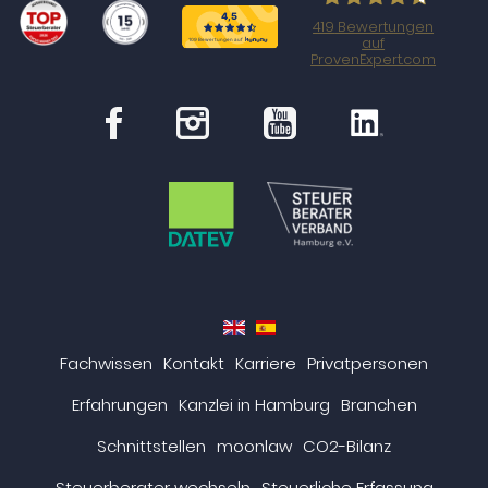
419
Bewertungen
auf
steueragenten.de
ProvenExpert.com
en
es
Fachwissen
Kontakt
Karriere
Privatpersonen
Erfahrungen
Kanzlei in Hamburg
Branchen
Schnittstellen
moonlaw
CO2-Bilanz
Steuerberater wechseln
Steuerliche Erfassung