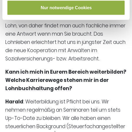
Kontakt. Es gibt gemeinsame Postfächer und MS-
Nur notwendige Cookies
Teamskanäle. Bei Bedarf tauschen wir uns gerne
aber auch kurz telefonisch aus. Wir sind 6 Leute im
Lohn, von daher findet man auch fachliche immer
eine Antwort wenn man Sie braucht. Das
Lohnleben erleichtert hat uns in jüngster Zeit auch
die neue Kooperation mit Anwälten im
Sozialversicherungs- bzw. Arbeitsrecht.
Kann ich mich in Eurem Bereich weiterbilden?
Welche Karrierewege stehen mir in der
Lohnbuchhaltung offen?
Harald
: Weiterbildung ist Pflicht bei uns. Wir
nehmen regelmäßig an Seminaren teil um stets
Up-To-Date zu bleiben. Wir alle haben einen
steuerlichen Background (Steuerfachangestellter