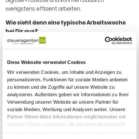
wenigstens effizient arbeiten.
Wie sieht denn eine typische Arbeitswoche
bei Dir aus?
Harald
: Bunt gemischt. Arbeiten im Lohnbereich
bedeutet nicht, dass man nur Lohnabrechnungen
erstellt. Das Spektrum Lohn ist viel größer. Dazu
Diese Webseite verwendet Cookies
gehören Fortbildungen, Beratung, der Austausch
Wir verwenden Cookies, um Inhalte und Anzeigen zu
mit Mandanten und Kollegen, Teilnahme an
personalisieren, Funktionen für soziale Medien anbieten
zu können und die Zugriffe auf unsere Website zu
Prüfungen, Organisation, Optimieren der Abläufe
analysieren. Außerdem geben wir Informationen zu Ihrer
oder auch die Umsetzung zahlreicher gesetzlicher
Verwendung unserer Website an unsere Partner für
Änderungen, um nur einige Punkte zu nennen. Alle
soziale Medien, Werbung und Analysen weiter. Unsere
zwei Wochen findet unser Lohn-Meeting statt. Hier
Partner führen diese Informationen möglicherweise mit
treffen wir uns virtuell und besprechen
weiteren Daten zusammen, die Sie ihnen bereitgestellt
übergreifende Themen und Anliegen. In der
haben oder die sie im Rahmen Ihrer Nutzung der Dienste