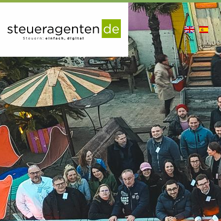
en
es