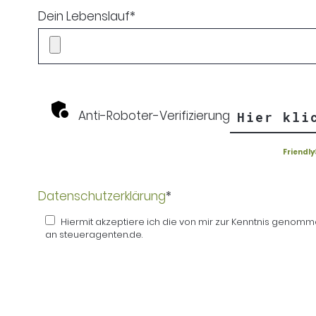
Dein Lebenslauf
*
Anti-Roboter-Verifizierung
Hier kli
Friendly
Datenschutzerklärung
*
Hiermit akzeptiere ich die von mir zur Kenntnis genommene Datenschutzerklärung. Diese Einwilligung kann jederzeit widerrufen werden. Dazu reicht eine formlose Mitteilung per E-Mail
an steueragenten.de.