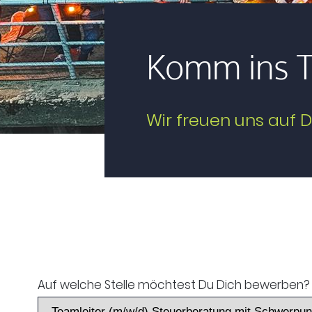
Komm ins 
Wir freuen uns auf D
Auf welche Stelle möchtest Du Dich bewerben?