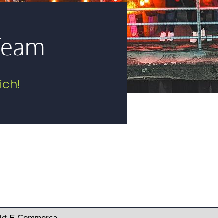
Team
ich!