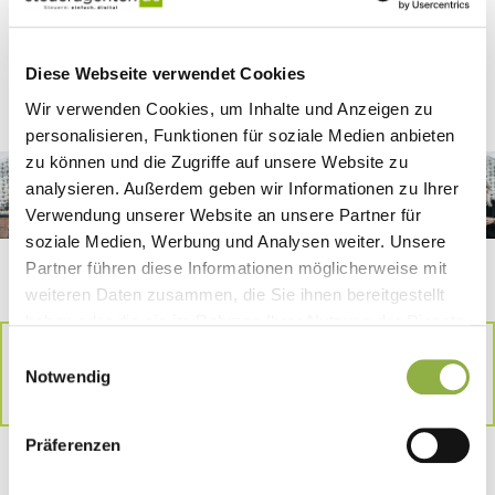
Hier geht's zum
Bewerbungsformular
Diese Webseite verwendet Cookies
Wir verwenden Cookies, um Inhalte und Anzeigen zu
personalisieren, Funktionen für soziale Medien anbieten
zu können und die Zugriffe auf unsere Website zu
analysieren. Außerdem geben wir Informationen zu Ihrer
Verwendung unserer Website an unsere Partner für
soziale Medien, Werbung und Analysen weiter. Unsere
Partner führen diese Informationen möglicherweise mit
weiteren Daten zusammen, die Sie ihnen bereitgestellt
haben oder die sie im Rahmen Ihrer Nutzung der Dienste
Das berichten andere
gesammelt haben.
Einwilligungsauswahl
Steueragent:innen von ihrer Zeit bei
Notwendig
uns
Präferenzen