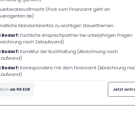
euerberatervollmacht (Post vom Finanzamt geht an
eueragenten.de)
natliche Mandanteninfos zu wichtigen Steuerthemen
i Bedarf:
Fachliche Ansprechpartner bei unterjährigen Fragen
brechnung nach Zeitaufwand)
i Bedarf:
Korrektur der Buchhaltung (Abrechnung nach
itaufwand)
i Bedarf:
Korrespondenz mit dem Finanzamt (Abrechnung na
itaufwand)
tlich
ab 99 EUR
Jetzt anf