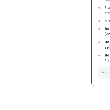
St
st
Mo
Be
(A
Be
Ze
Be
Ze
Mona