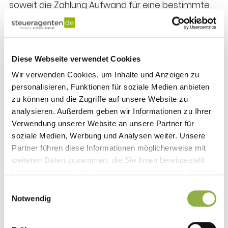
soweit die Zahlung Aufwand für eine bestimmte
Zeit nach diesem Abschlussstichtag darstellt.
Der Handgeldzahlung stand jedoch keine
zeitraumbezogenen Gegenleistungen der
Diese Webseite verwendet Cookies
Lizenzspieler gegenüber.
Wir verwenden Cookies, um Inhalte und Anzeigen zu
personalisieren, Funktionen für soziale Medien anbieten
zu können und die Zugriffe auf unsere Website zu
4. Hinzuschätzung von Gewinnen
analysieren. Außerdem geben wir Informationen zu Ihrer
bei Buffet-Restaurants ("All-you-
Verwendung unserer Website an unsere Partner für
soziale Medien, Werbung und Analysen weiter. Unsere
can-eat")
Partner führen diese Informationen möglicherweise mit
weiteren Daten zusammen, die Sie ihnen bereitgestellt
Das Finanzgericht (FG) Köln hat entschieden, dass
haben oder die sie im Rahmen Ihrer Nutzung der Dienste
bei schweren Mängeln in der Kassenführung eines
gesammelt haben.
Einwilligungsauswahl
Buffet-Restaurants die Finanzverwaltung die
Notwendig
Gewinne schätzen darf. Für Buffet-Restaurants