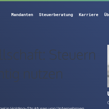
Mandanten
Steuerberatung
Karriere
Üb
lschaft: Steuern
htig nutzen
gel in Holding-Strukturen von Unternehmen.