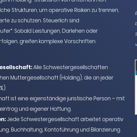
he Strukturen, um operative Risiken zu trennen,
B
te zu schützen. Steuerlich sind
b
ufer“. Sobald Leistungen, Darlehen oder
S
olgen, greifen komplexe Vorschriften.
v
esellschaft
:
Alle Schwestergesellschaften
n Muttergesellschaft (Holding), die an jeder
0%).
aft ist eine eigenständige juristische Person – mit
eintrag und eigener Haftung.
en:
Jede Schwestergesellschaft arbeitet operativ
ng, Buchhaltung, Kontoführung und Bilanzierung.