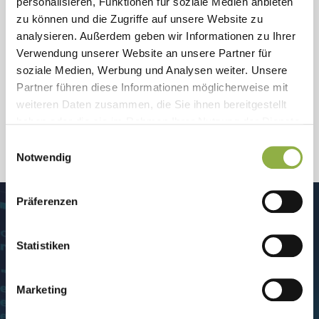
personalisieren, Funktionen für soziale Medien anbieten
zu können und die Zugriffe auf unsere Website zu
analysieren. Außerdem geben wir Informationen zu Ihrer
Verwendung unserer Website an unsere Partner für
soziale Medien, Werbung und Analysen weiter. Unsere
Partner führen diese Informationen möglicherweise mit
weiteren Daten zusammen, die Sie ihnen bereitgestellt
haben oder die sie im Rahmen Ihrer Nutzung der Dienste
gesammelt haben.
Einwilligungsauswahl
Notwendig
Präferenzen
Statistiken
Spezialsoftware
Womit wir häufig arbeiten
Marketing