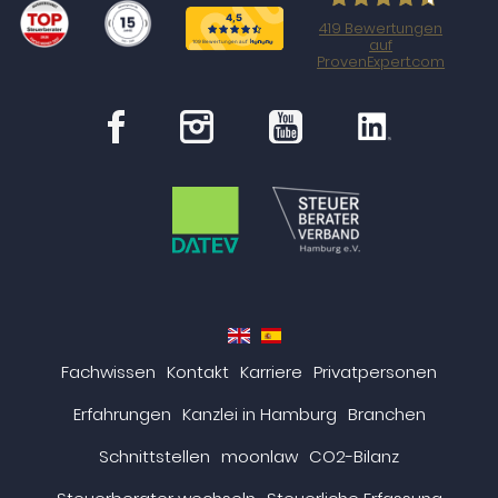
419
Bewertungen
auf
steueragenten.de
ProvenExpert.com
en
es
Fachwissen
Kontakt
Karriere
Privatpersonen
Erfahrungen
Kanzlei in Hamburg
Branchen
Schnittstellen
moonlaw
CO2-Bilanz