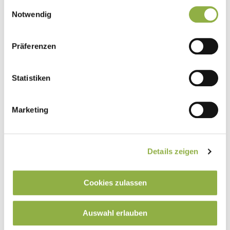
gesammelt haben.
Einwilligungsauswahl
Überraschungen erleben.
Notwendig
Präferenzen
Laufender Betrieb
Statistiken
Wir begleiten Sie bei den steuerlichen
Entscheidungen, die täglich anfallen. Welche sind
Marketing
es bei Ihnen?
Details zeigen
Cookies zulassen
Auswahl erlauben