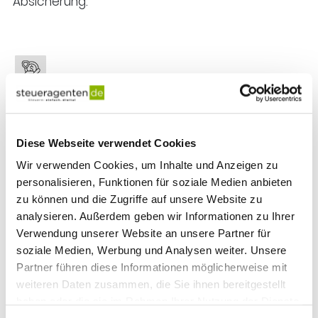
Absicherung.
Nachfolge & Vermögensschutz
Ob Unternehmensübergabe, Verkauf oder
Diese Webseite verwendet Cookies
Schenkung: Wir gestalten den Übergang
Wir verwenden Cookies, um Inhalte und Anzeigen zu
steueroptimal und schützen Ihr Privatvermögen.
personalisieren, Funktionen für soziale Medien anbieten
zu können und die Zugriffe auf unsere Website zu
analysieren. Außerdem geben wir Informationen zu Ihrer
Verwendung unserer Website an unsere Partner für
soziale Medien, Werbung und Analysen weiter. Unsere
Liquidität im Blick
Partner führen diese Informationen möglicherweise mit
weiteren Daten zusammen, die Sie ihnen bereitgestellt
Steuervorauszahlungen, Investitionen, Rücklagen –
haben oder die sie im Rahmen Ihrer Nutzung der Dienste
wir planen voraus, damit Sie keine bösen