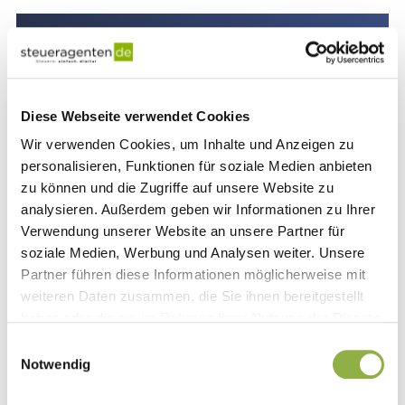
Wir sprechen Ihre Sprache
Brand Deal, Affiliate, Gifted PR oder YouTube-
AdSense-Auszahlung: Sie müssen uns das
Diese Webseite verwendet Cookies
nicht erklären. Wir kennen die Creator-Welt
Wir verwenden Cookies, um Inhalte und Anzeigen zu
und wissen, wie Ihre Einnahmen entstehen.
personalisieren, Funktionen für soziale Medien anbieten
zu können und die Zugriffe auf unsere Website zu
analysieren. Außerdem geben wir Informationen zu Ihrer
Verwendung unserer Website an unsere Partner für
Buchhaltung ohne Stress
soziale Medien, Werbung und Analysen weiter. Unsere
Partner führen diese Informationen möglicherweise mit
Sie müssen kein Steuerprofi werden. Sie
weiteren Daten zusammen, die Sie ihnen bereitgestellt
liefern monatlich Ihre vollständigen Belege,
haben oder die sie im Rahmen Ihrer Nutzung der Dienste
wir machen daraus eine saubere,
gesammelt haben.
Einwilligungsauswahl
nachvollziehbare Buchhaltung.
Notwendig