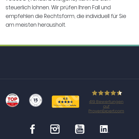
steuerlich lohnen. Wir prüfen Ihren Fall und
empfehlen die Rechtsform, die individuell für Sie
am meisten herausholt.
419
Bewertungen
auf
steueragenten.de
ProvenExpert.com