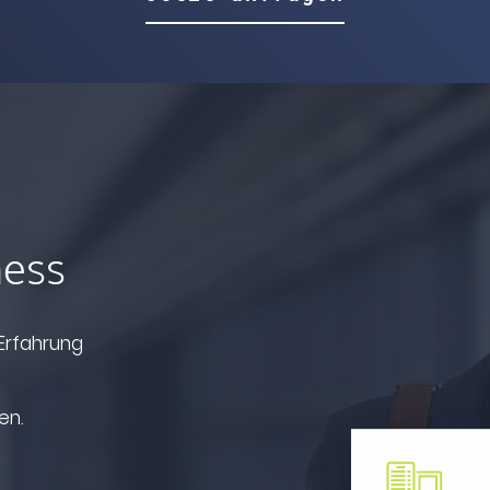
ness
 Erfahrung
en.