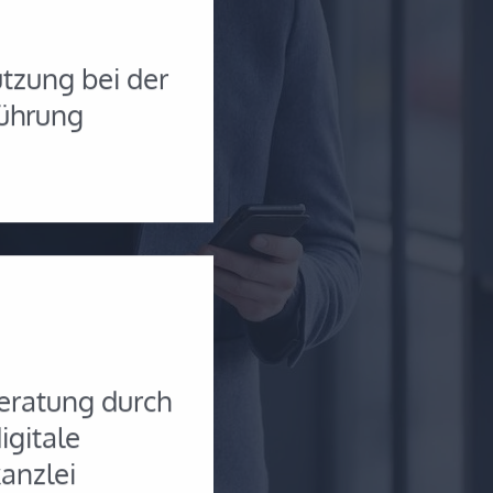
tzung bei der
ührung
eratung durch
igitale
anzlei