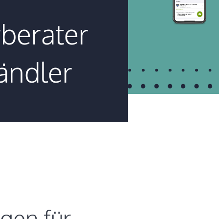
rberater
ändler
gen für