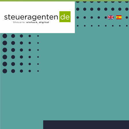
en
es