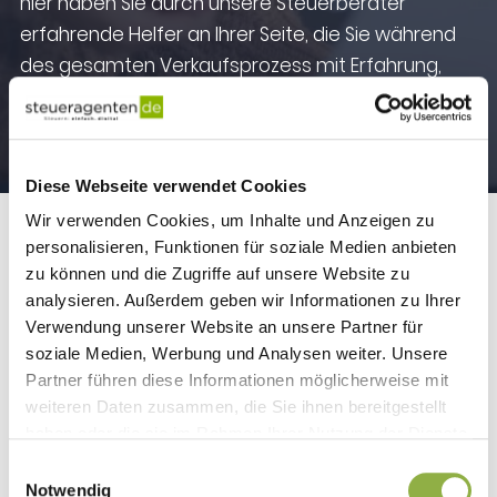
hier haben Sie durch unsere Steuerberater
erfahrende Helfer an Ihrer Seite, die Sie während
des gesamten Verkaufsprozess mit Erfahrung,
Weitsicht und stets einer stichhaltigen
Begründung für den Praxiswert begleiten.
Diese Webseite verwendet Cookies
Wir verwenden Cookies, um Inhalte und Anzeigen zu
personalisieren, Funktionen für soziale Medien anbieten
Full-Service
zu können und die Zugriffe auf unsere Website zu
Ihre Zukunft sichern!
analysieren. Außerdem geben wir Informationen zu Ihrer
Verwendung unserer Website an unsere Partner für
soziale Medien, Werbung und Analysen weiter. Unsere
Nach einem Praxisverkauf sind die jährlichen
Partner führen diese Informationen möglicherweise mit
Einkommen meist deutlich geringer als während
weiteren Daten zusammen, die Sie ihnen bereitgestellt
der aktiven Tätigkeit als niedergelassener Arzt.
haben oder die sie im Rahmen Ihrer Nutzung der Dienste
Hier gilt es, finanzielle Lücken zu erkennen und
gesammelt haben.
Einwilligungsauswahl
vorsorglich zu vermeiden.
Notwendig