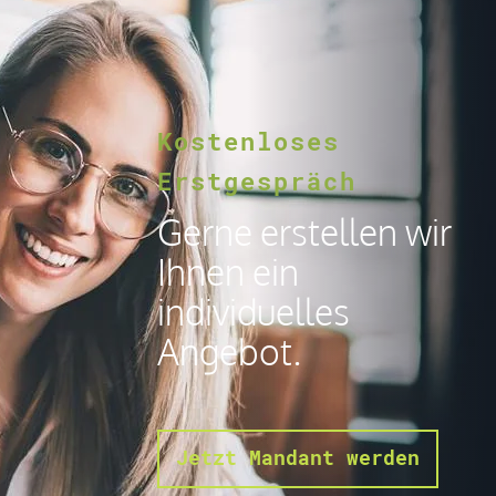
Kostenloses
Erstgespräch
Gerne erstellen wir
Ihnen ein
individuelles
Angebot.
Jetzt Mandant werden