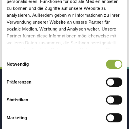
Server Fehler (500)
personalisieren, Funktionen für soziale Medien anbieten
zu können und die Zugriffe auf unsere Website zu
Es tut uns leid. Wir haben aktuell leider technische
analysieren. Außerdem geben wir Informationen zu Ihrer
Verwendung unserer Website an unsere Partner für
Probleme.
soziale Medien, Werbung und Analysen weiter. Unsere
Partner führen diese Informationen möglicherweise mit
weiteren Daten zusammen, die Sie ihnen bereitgestellt
Zur Startseite
haben oder die sie im Rahmen Ihrer Nutzung der Dienste
gesammelt haben.
Einwilligungsauswahl
Notwendig
Präferenzen
Statistiken
Marketing
419
Bewertungen
auf
ProvenExpert.com